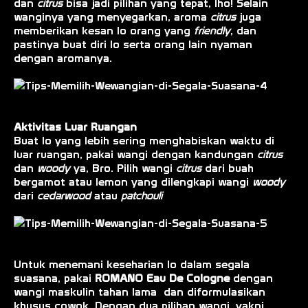
dan
citrus
bisa jadi pilihan yang tepat, lho! Selain
wanginya yang menyegarkan, aroma
citrus
juga
memberikan kesan lo orang yang
friendly
, dan
pastinya buat diri lo serta orang lain nyaman
dengan aromanya.
Aktivitas Luar Ruangan
Buat lo yang lebih sering menghabiskan waktu di
luar ruangan, pakai wangi dengan kandungan
citrus
dan
woody
ya, Bro. Pilih wangi
citrus
dari buah
bergamot atau lemon yang dilengkapi wangi
woody
dari
cedarwood
atau
patchouli
Untuk menemani keseharian lo dalam segala
suasana, pakai
ROMANO Eau De Cologne
dengan
wangi maskulin tahan lama dan diformulasikan
khusus cowok. Dengan dua pilihan wangi, yakni