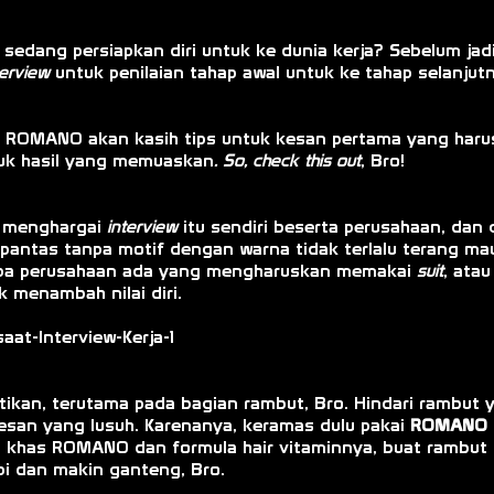
an sedang persiapkan diri untuk ke dunia kerja? Sebelum j
terview
untuk penilaian tahap awal untuk ke tahap selanjutn
ena, ROMANO akan kasih tips untuk kesan pertama yang har
tuk hasil yang memuaskan
. So, check this out
, Bro!
p menghargai
interview
itu sendiri beserta perusahaan, dan
 pantas tanpa motif dengan warna tidak terlalu terang mau
rapa perusahaan ada yang mengharuskan memakai
suit
, atau
 menambah nilai diri.
tikan, terutama pada bagian rambut, Bro. Hindari rambut
san yang lusuh. Karenanya, keramas dulu pakai
ROMANO S
 khas ROMANO dan formula hair vitaminnya, buat rambut l
api dan makin ganteng, Bro.