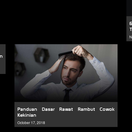
N
n
Panduan Dasar Rawat Rambut Cowok
Kekinian
October 17, 2018