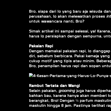
Bro, siapa dari lo yang baru aja wisuda d
perusahaan, lo akan melewatkan proses
in
untuk wawancara nanti, Bro?
Simak artikel ini sampai selesai, ya! Kar
harus lo persiapkan dengan sempurna, un
Pakaian Rapi
Dengan memakai pakaian rapi, lo diangga
diri, sebelum berbicara. Pakai kemeja yang
cukup motif yang tipis atau minim. Bebe
Bro, penampilan harus rapi dan sopan untuk
Rambut Tertata dan Wangi
Selain pakaian,
grooming
juga harus diperha
bahkan bau, karena hanya akan memberi ke
berangkat, Bro! Dengan ¼ parfum maskulin
maskulin hingga 8 jam. Pastinya terlihat r