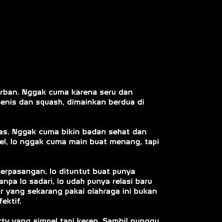
 urban. Nggak cuma karena seru dan
tenis dan squash, dimainkan berdua di
g pas. Nggak cuma bikin badan sehat dan
adel, lo nggak cuma main buat menang, tapi
berpasangan, lo dituntut buat punya
npa lo sadari, lo udah punya relasi baru
r yang sekarang pakai olahraga ini bukan
ektif.
orty yang simpel tapi keren. Sambil nunggu