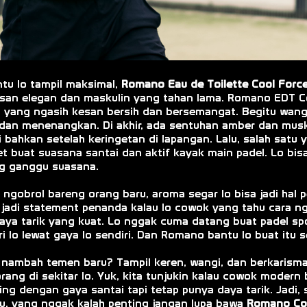
tu lo tampil maksimal,
Romano Eau de Toilette Cool Forc
n kesan elegan dan maskulin yang tahan lama. Romano EDT 
t yang ngasih kesan bersih dan bersemangat. Begitu wan
 dan menenangkan. Di akhir, ada sentuhan amber dan musk
gi bahkan setelah keringetan di lapangan. Lalu, salah sat
t buat suasana santai dan aktif kayak main padel. Lo bis
ng ganggu suasana.
an ngobrol bareng orang baru, aroma segar lo bisa jadi ha
i jadi statement penanda kalau lo cowok yang tahu cara 
 daya tarik yang kuat. Lo nggak cuma datang buat padel sp
i lo lewat gaya lo sendiri. Dan Romano bantu lo buat itu 
 nambah temen baru? Tampil keren, wangi, dan berkarisma 
rang di sekitar lo. Yuk, kita tunjukin kalau cowok modern
g dengan gaya santai tapi tetap punya daya tarik. Jadi, s
u, yang nggak kalah penting jangan lupa bawa
Romano Co