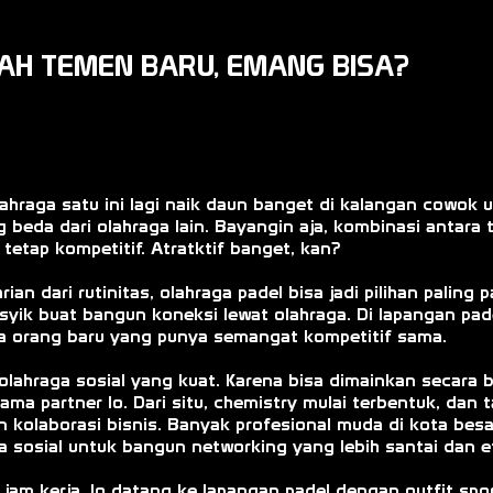
AH TEMEN BARU, EMANG BISA?
lahraga satu ini lagi naik daun banget di kalangan cowok
 beda dari olahraga lain. Bayangin aja, kombinasi antara 
tetap kompetitif. Atratktif banget, kan?
ian dari rutinitas, olahraga padel bisa jadi pilihan palin
g asyik buat bangun koneksi lewat olahraga. Di lapangan p
ma orang baru yang punya semangat kompetitif sama.
 olahraga sosial yang kuat. Karena bisa dimainkan secara 
ma partner lo. Dari situ, chemistry mulai terbentuk, dan ta
n kolaborasi bisnis. Banyak profesional muda di kota besa
a sosial untuk bangun networking yang lebih santai dan ef
h jam kerja, lo datang ke lapangan padel dengan outfit sp