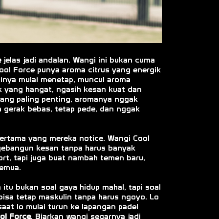
e
jelas jadi andalan. Wangi ini bukan cuma
Cool Force punya aroma citrus yang energik
ginya mulai menetap, muncul aroma
 yang hangat, ngasih kesan kuat dan
u yang paling penting, aromanya nggak
a gerak bebas, tetap pede, dan nggak
l pertama yang mereka notice. Wangi Cool
ngebangun kesan tanpa harus banyak
ort, tapi juga buat nambah temen baru,
semua.
itu bukan soal gaya hidup mahal, tapi soal
 bisa tetap maskulin tanpa harus ngoyo. Lo
aat lo mulai turun ke lapangan padel
ol Force
. Biarkan wangi segarnya jadi