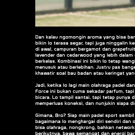
Dan kalau ngomongin aroma yang bisa ban
bikin lo terasa segar, tapi juga ninggali
di awal, campuran bergamot dan grapefrui
lavender dan cedarwood yang lebih dalam
berkelas. Kombinasi ini bikin lo tetap wan
menusuk atau berlebihan. Justru pas bange
khawatir soal bau badan atau keringat ya
Jadi, ketika lo lagi main olahraga padel d
Force ini bukan cuma sekadar parfum, tap
bicara. Lo tampil santai, tapi tetap punya
memperluas koneksi, dan nunjukin siapa dir
Gimana, Bro? Siap main padel sport sambil
bagaimana lo menghargai diri sendiri dan o
bisa olahraga, nongkrong, bahkan networkin
berikutnya, bawa semangat dan energi bar