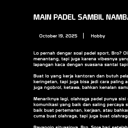
MAIN PADEL SAMBIL NAMB
October 19, 2025
Hobby
Lo pernah dengar soal padel sport, Bro? O
menantang, tapi juga karena vibesnya yang
lapangan kaca dengan suasana santai tapi 
Buat lo yang kerja kantoran dan butuh pelar
keringetan, tapi juga bisa jadi cara palin
juga ngobrol, ketawa, bahkan kenalan sa
Menariknya lagi, olahraga padel punya sisi
komunikasi yang baik dan saling percaya sa
baik buat pertemanan, kerjaan, atau bahka
cuma buat olahraga, tapi juga buat olahrag
Bayangin situasinya, Bro. Sore hari setela