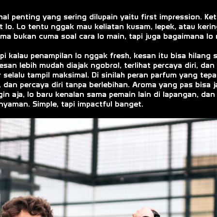
hal penting yang sering dilupain yaitu first impression. Ke
 lo. Lo tentu nggak mau keliatan kusam, lepek, atau keri
ama bukan cuma soal cara lo main, tapi juga bagaimana lo
pi kalau penampilan lo nggak fresh, kesan itu bisa hilang se
an lebih mudah diajak ngobrol, terlihat percaya diri, dan
r selalu tampil maksimal. Di sinilah peran parfum yang te
ty, dan percaya diri tanpa berlebihan. Aroma yang pas bisa
gin aja, lo baru kenalan sama pemain lain di lapangan, dan
 nyaman. Simple, tapi impactful banget.